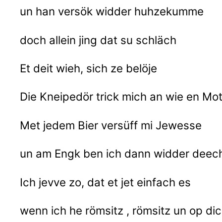
un han versök widder huhzekumme
doch allein jing dat su schläch
Et deit wieh, sich ze belöje
Die Kneipedör trick mich an wie en Mo
Met jedem Bier versüff mi Jewesse
un am Engk ben ich dann widder deec
Ich jevve zo, dat et jet einfach es
wenn ich he römsitz , römsitz un op d