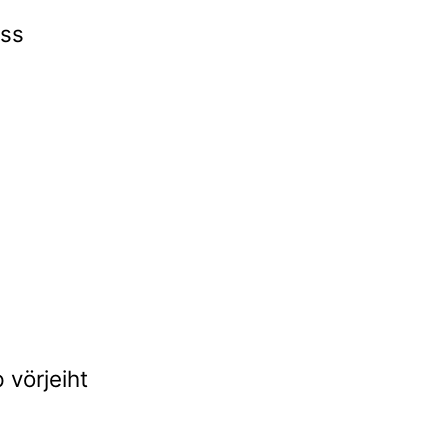
üss
 vörjeiht