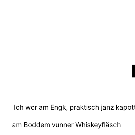
Zum
Inhalt
springen
Ich wor am Engk, praktisch janz kapot
am Boddem vunner Whiskeyfläsch