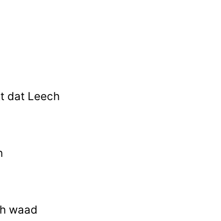
tt dat Leech
h
ich waad